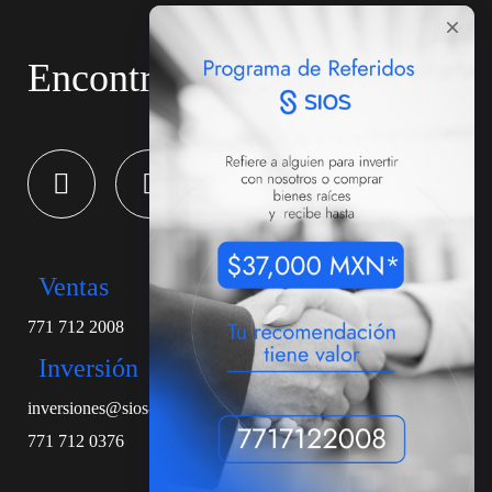
Encontramos el cómo sí
Ventas
771 712 2008
Inversión
inversiones@sios-inmobiliaria.com
771 712 0376