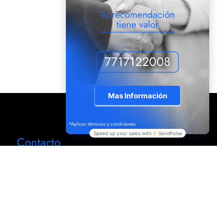
Contacto
Torre Yireh, Camino Real de la Plata No. 224 C.P.
42084 Zona Plateada, Primer piso, Pachuca,
Hgo.
atencionaclientes@sios-inmobiliaria.com