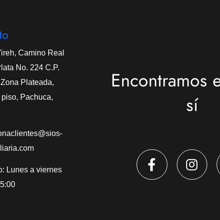
to
Yireh, Camino Real
Plata No. 224 C.P.
Encontramos 
Zona Plateada,
sí
 piso, Pachuca,
onaclientes@sios-
liaria.com
o: Lunes a viernes
 5:00