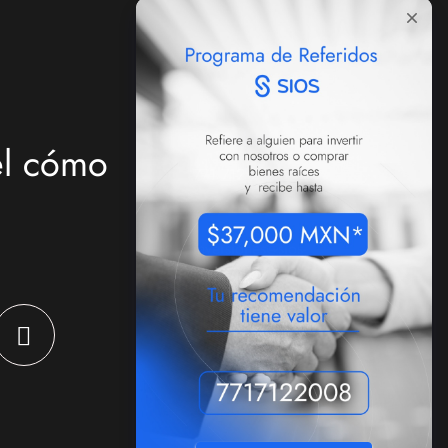
Ventas
el cómo
771 712 2008
Inversión
inversiones@sios-
inmobiliaria.com
771 712 0376